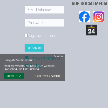
AUF SOCIALMEDIA
Angemeldet bleiben
Einloggen
Anzeige
Passwort vergessen
Fairgate Vereinslösung
Erstlogin
Mitgliederverwaltung, Newsletter, Webseite,
Sponsoring und Fakturierung.
MEHR INFO
Nicht mehr anzeigen